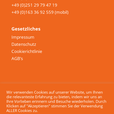
+49 (0)251 29 79 47 19
+49 (0)163 36 92 559 (mobil)
Gesetzliches
Impressum
Datenschutz
Cookierichtlinie
AGB’s
© Copyright 2020 - 22 | Made with ♥ by ︎
SR Kommunikation &
Wir verwenden Cookies auf unserer Website, um Ihnen
die relevanteste Erfahrung zu bieten, indem wir uns an
Webdesign
Ihre Vorlieben erinnern und Besuche wiederholen. Durch
Klicken auf "Akzeptieren" stimmen Sie der Verwendung
ALLER Cookies zu.