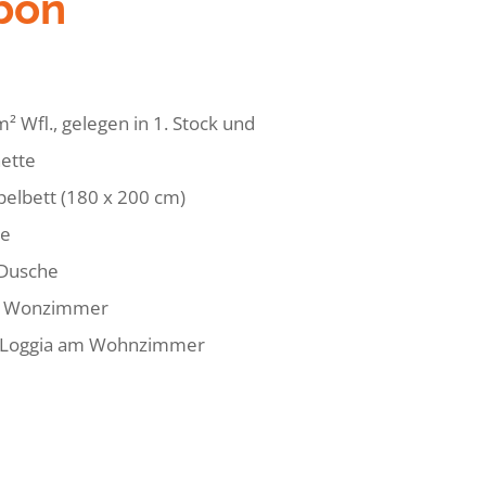
bon
² Wfl., gelegen in 1. Stock und
ette
elbett (180 x 200 cm)
he
 Dusche
es Wonzimmer
/ Loggia am Wohnzimmer