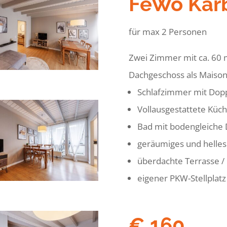
FeWo Kar
für max 2 Personen
Zwei Zimmer mit ca. 60 m
Dachgeschoss als Maison
Schlafzimmer mit Dopp
Vollausgestattete Küc
Bad mit bodengleiche
geräumiges und hell
überdachte Terrasse 
eigener PKW-Stellplatz
€ 160